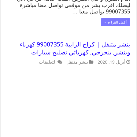
ليصلك اقرب بشر من موقعي تواصل معنا مباشرة
99007355 تواصل معنا …
أكمل القراءة »
بنشر متنقل | كراج الرابية 99007355 كهرباء
وبنشر, بنجرجي, كهربائي تصليح سيارات
على
أبريل 19, 2020
بنشر متنقل
التعليقات
بنشر
متنقل
|
كراج
الرابية
99007355
كهرباء
وبنشر,
بنجرجي,
كهربائي
تصليح
سيارات
مغلقة