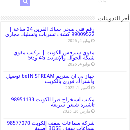
أخر التدوينات
رقم فني صحي سباك القرين 24 ساعة |
99009522 كشف تسربات وتسليك مجاري
يوليو 4, 2026
مقوي سيرفس الكويت | تركيب مقوي
شبكة الجوال والإنترنت 4G و5G
يوليو 4, 2026
جهاز بي ان ستريم beIN STREAM توصيل
واشتراك فوري بالكويت
أكتوبر 1, 2025
مكتب استخراج فيزا الكويت 98951133
تاشيرة شنغن سريعة
مارس 26, 2025
شركة سماعات سقف الكويت 98577070
سماعات سقف BOSE أصلية