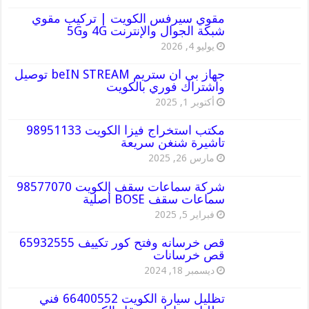
مقوي سيرفس الكويت | تركيب مقوي
شبكة الجوال والإنترنت 4G و5G
يوليو 4, 2026
جهاز بي ان ستريم beIN STREAM توصيل
واشتراك فوري بالكويت
أكتوبر 1, 2025
مكتب استخراج فيزا الكويت 98951133
تاشيرة شنغن سريعة
مارس 26, 2025
شركة سماعات سقف الكويت 98577070
سماعات سقف BOSE أصلية
فبراير 5, 2025
قص خرسانه وفتح كور تكييف 65932555
قص خرسانات
ديسمبر 18, 2024
تظليل سيارة الكويت 66400552 فني