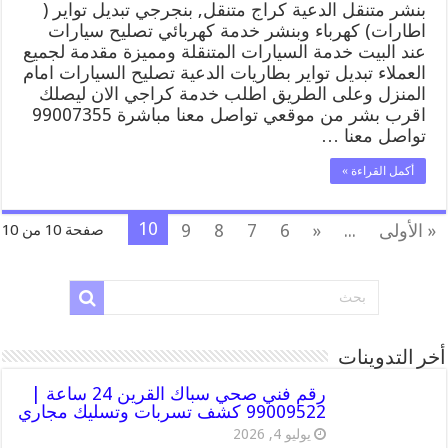
بنشر متنقل الدعية كراج متنقل, بنجرجي تبديل تواير (
اطارات) كهرباء وبنشر خدمة كهربائي تصليح سيارات
عند البيت خدمة السيارات المتنقلة ومميزة مقدمة لجميع
العملاء تبديل تواير بطاريات الدعية تصليح السيارات امام
المنزل وعلى الطريق اطلب خدمة كراجي الان ليصلك
اقرب بشر من موقعي تواصل معنا مباشرة 99007355
تواصل معنا …
أكمل القراءة »
10
« الأولى
...
«
6
7
8
9
صفحة 10 من 10
أخر التدوينات
رقم فني صحي سباك القرين 24 ساعة |
99009522 كشف تسربات وتسليك مجاري
يوليو 4, 2026