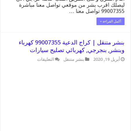
ليصلك اقرب بشر من موقعي تواصل معنا مباشرة
99007355 تواصل معنا …
أكمل القراءة »
بنشر متنقل | كراج الدعية 99007355 كهرباء
وبنشر, بنجرجي, كهربائي تصليح سيارات
على
أبريل 19, 2020
بنشر متنقل
التعليقات
بنشر
متنقل
|
كراج
الدعية
99007355
كهرباء
وبنشر,
بنجرجي,
كهربائي
تصليح
سيارات
مغلقة