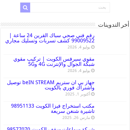
أخر التدوينات
رقم فني صحي سباك القرين 24 ساعة |
99009522 كشف تسربات وتسليك مجاري
يوليو 4, 2026
مقوي سيرفس الكويت | تركيب مقوي
شبكة الجوال والإنترنت 4G و5G
يوليو 4, 2026
جهاز بي ان ستريم beIN STREAM توصيل
واشتراك فوري بالكويت
أكتوبر 1, 2025
مكتب استخراج فيزا الكويت 98951133
تاشيرة شنغن سريعة
مارس 26, 2025
شركة سماعات سقف الكويت 98577070