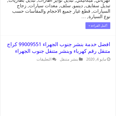
كهربائي, ميكانيكي, تبديل تواير اطارات, تبديل بطاريات,
تبديل سفايف, دينمو, سلف, معدات سيارات, زجاج
السيارات, قطع غيار جميع الاحجام والمقاسات حسب
نوع السيارة, …
أكمل القراءة »
افضل خدمة بنشر جنوب الجهراء 99009551 كراج
متنقل رقم كهرباء وبنشر متنقل جنوب الجهراء
مايو 4, 2020
بنشر متنقل
التعليقات