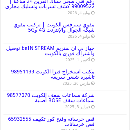
رقم فني صحي سباك القرين 24 ساعة |
99009522 كشف تسربات وتسليك مجاري
يوليو 4, 2026
مقوي سيرفس الكويت | تركيب مقوي
شبكة الجوال والإنترنت 4G و5G
يوليو 4, 2026
جهاز بي ان ستريم beIN STREAM توصيل
واشتراك فوري بالكويت
أكتوبر 1, 2025
مكتب استخراج فيزا الكويت 98951133
تاشيرة شنغن سريعة
مارس 26, 2025
شركة سماعات سقف الكويت 98577070
سماعات سقف BOSE أصلية
فبراير 5, 2025
قص خرسانه وفتح كور تكييف 65932555
قص خرسانات