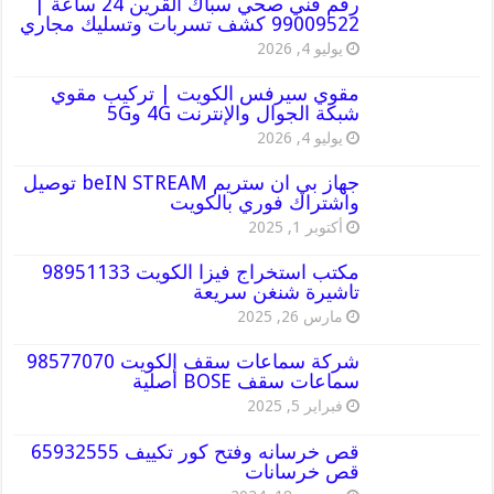
رقم فني صحي سباك القرين 24 ساعة |
99009522 كشف تسربات وتسليك مجاري
يوليو 4, 2026
مقوي سيرفس الكويت | تركيب مقوي
شبكة الجوال والإنترنت 4G و5G
يوليو 4, 2026
جهاز بي ان ستريم beIN STREAM توصيل
واشتراك فوري بالكويت
أكتوبر 1, 2025
مكتب استخراج فيزا الكويت 98951133
تاشيرة شنغن سريعة
مارس 26, 2025
شركة سماعات سقف الكويت 98577070
سماعات سقف BOSE أصلية
فبراير 5, 2025
قص خرسانه وفتح كور تكييف 65932555
قص خرسانات