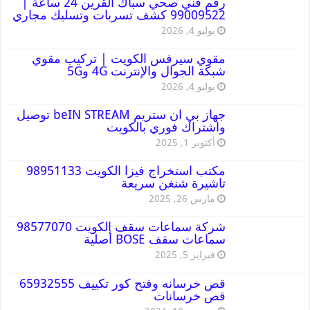
رقم فني صحي سباك القرين 24 ساعة |
99009522 كشف تسربات وتسليك مجاري
يوليو 4, 2026
مقوي سيرفس الكويت | تركيب مقوي
شبكة الجوال والإنترنت 4G و5G
يوليو 4, 2026
جهاز بي ان ستريم beIN STREAM توصيل
واشتراك فوري بالكويت
أكتوبر 1, 2025
مكتب استخراج فيزا الكويت 98951133
تاشيرة شنغن سريعة
مارس 26, 2025
شركة سماعات سقف الكويت 98577070
سماعات سقف BOSE أصلية
فبراير 5, 2025
قص خرسانه وفتح كور تكييف 65932555
قص خرسانات