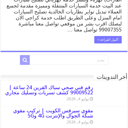
الخالدية
عند البيت خدمة السيارات المتنقلة ومميزة مقدمة لجميع
99007355
العملاء تبديل تواير بطاريات الخالدية تصليح السيارات
كهرباء
امام المنزل وعلى الطريق اطلب خدمة كراجي الان
وبنشر,
ليصلك اقرب بشر من موقعي تواصل معنا مباشرة
بنجرجي,
كهربائي
99007355 تواصل معنا …
تصليح
سيارات
أكمل القراءة »
مغلقة
أخر التدوينات
رقم فني صحي سباك القرين 24 ساعة |
99009522 كشف تسربات وتسليك مجاري
يوليو 4, 2026
مقوي سيرفس الكويت | تركيب مقوي
شبكة الجوال والإنترنت 4G و5G
يوليو 4, 2026