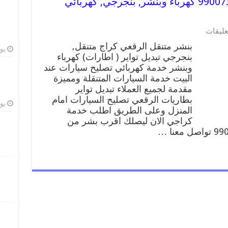
بنشر متنقل | كراج الرقعي 99007355 كهرباء وبنشر, بنجرجي, كهربائي
على
عليقات
بنشر
بنشر متنقل الرقعي كراج متنقل,
متنقل
يوليو
بنجرجي تبديل تواير ( اطارات) كهرباء
|
وبنشر خدمة كهربائي تصليح سيارات عند
كراج
الرقعي
البيت خدمة السيارات المتنقلة ومميزة
99007355
مقدمة لجميع العملاء تبديل تواير
كهرباء
بطاريات الرقعي تصليح السيارات امام
وبنشر,
يوليو
المنزل وعلى الطريق اطلب خدمة
بنجرجي,
كراجي الان ليصلك اقرب بشر من
كهربائي
تصليح
سيارات
مغلقة