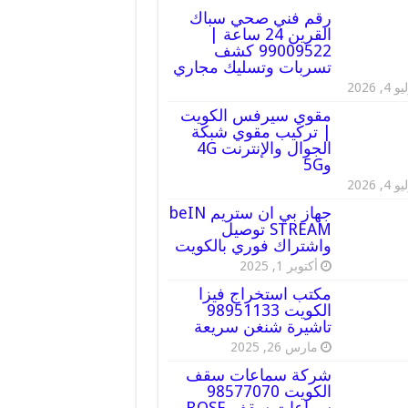
رقم فني صحي سباك
القرين 24 ساعة |
99009522 كشف
تسربات وتسليك مجاري
 4, 2026
مقوي سيرفس الكويت
| تركيب مقوي شبكة
الجوال والإنترنت 4G
و5G
 4, 2026
جهاز بي ان ستريم beIN
STREAM توصيل
واشتراك فوري بالكويت
أكتوبر 1, 2025
مكتب استخراج فيزا
الكويت 98951133
تاشيرة شنغن سريعة
مارس 26, 2025
شركة سماعات سقف
الكويت 98577070
سماعات سقف BOSE