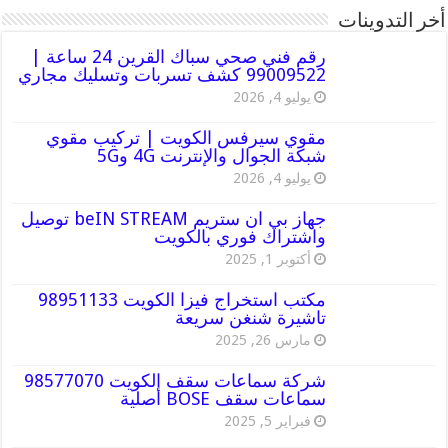
أخر التدوينات
رقم فني صحي سباك القرين 24 ساعة |
99009522 كشف تسربات وتسليك مجاري
يوليو 4, 2026
مقوي سيرفس الكويت | تركيب مقوي
شبكة الجوال والإنترنت 4G و5G
يوليو 4, 2026
جهاز بي ان ستريم beIN STREAM توصيل
واشتراك فوري بالكويت
أكتوبر 1, 2025
مكتب استخراج فيزا الكويت 98951133
تاشيرة شنغن سريعة
مارس 26, 2025
شركة سماعات سقف الكويت 98577070
سماعات سقف BOSE أصلية
فبراير 5, 2025