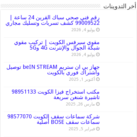
أخر التدوينات
رقم فني صحي سباك القرين 24 ساعة |
99009522 كشف تسربات وتسليك مجاري
يوليو 4, 2026
مقوي سيرفس الكويت | تركيب مقوي
شبكة الجوال والإنترنت 4G و5G
يوليو 4, 2026
جهاز بي ان ستريم beIN STREAM توصيل
واشتراك فوري بالكويت
أكتوبر 1, 2025
مكتب استخراج فيزا الكويت 98951133
تاشيرة شنغن سريعة
مارس 26, 2025
شركة سماعات سقف الكويت 98577070
سماعات سقف BOSE أصلية
فبراير 5, 2025