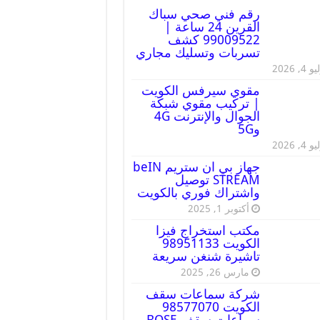
رقم فني صحي سباك
القرين 24 ساعة |
99009522 كشف
تسربات وتسليك مجاري
 4, 2026
مقوي سيرفس الكويت
| تركيب مقوي شبكة
الجوال والإنترنت 4G
و5G
 4, 2026
جهاز بي ان ستريم beIN
STREAM توصيل
واشتراك فوري بالكويت
أكتوبر 1, 2025
مكتب استخراج فيزا
الكويت 98951133
تاشيرة شنغن سريعة
مارس 26, 2025
شركة سماعات سقف
الكويت 98577070
سماعات سقف BOSE