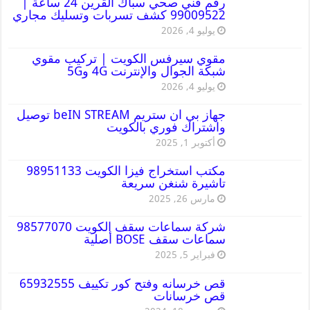
رقم فني صحي سباك القرين 24 ساعة |
99009522 كشف تسربات وتسليك مجاري
يوليو 4, 2026
مقوي سيرفس الكويت | تركيب مقوي
شبكة الجوال والإنترنت 4G و5G
يوليو 4, 2026
جهاز بي ان ستريم beIN STREAM توصيل
واشتراك فوري بالكويت
أكتوبر 1, 2025
مكتب استخراج فيزا الكويت 98951133
تاشيرة شنغن سريعة
مارس 26, 2025
شركة سماعات سقف الكويت 98577070
سماعات سقف BOSE أصلية
فبراير 5, 2025
قص خرسانه وفتح كور تكييف 65932555
قص خرسانات