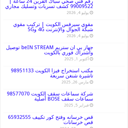
رقم فني صحي سباك القرين 24 ساعة |
99009522 كشف تسربات وتسليك مجاري
يوليو 4, 2026
مقوي سيرفس الكويت | تركيب مقوي
شبكة الجوال والإنترنت 4G و5G
يوليو 4, 2026
جهاز بي ان ستريم beIN STREAM توصيل
واشتراك فوري بالكويت
أكتوبر 1, 2025
مكتب استخراج فيزا الكويت 98951133
تاشيرة شنغن سريعة
مارس 26, 2025
شركة سماعات سقف الكويت 98577070
سماعات سقف BOSE أصلية
فبراير 5, 2025
قص خرسانه وفتح كور تكييف 65932555
قص خرسانات