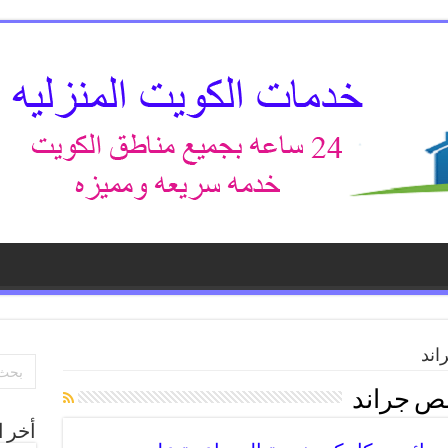
ند
ص جراند
أخر ا