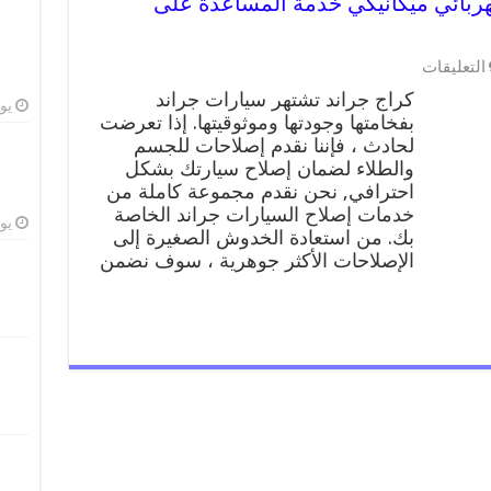
99009551 ورشة كهربائي ميكانيكي خدمة المساعدة على
على
التعليقات
كراج
كراج جراند تشتهر سيارات جراند
جراند
يوليو
بفخامتها وجودتها وموثوقيتها. إذا تعرضت
99009551
لحادث ، فإننا نقدم إصلاحات للجسم
ورشة
كهربائي
والطلاء لضمان إصلاح سيارتك بشكل
ميكانيكي
احترافي, نحن نقدم مجموعة كاملة من
خدمة
خدمات إصلاح السيارات جراند الخاصة
المساعدة
يوليو
بك. من استعادة الخدوش الصغيرة إلى
على
الإصلاحات الأكثر جوهرية ، سوف نضمن
الطريق
مغلقة