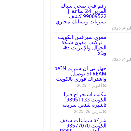
رقم فني صحي سباك
القرين 24 ساعة |
99009522 كشف
تسربات وتسليك مجاري
 4, 2026
مقوي سيرفس الكويت
| تركيب مقوي شبكة
الجوال والإنترنت 4G
و5G
 4, 2026
جهاز بي ان ستريم beIN
STREAM توصيل
واشتراك فوري بالكويت
أكتوبر 1, 2025
مكتب استخراج فيزا
الكويت 98951133
تاشيرة شنغن سريعة
مارس 26, 2025
شركة سماعات سقف
الكويت 98577070
سماعات سقف BOSE