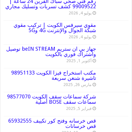
رقم فني صحي سباك القرين 24 ساعة |
99009522 كشف تسربات وتسليك مجاري
يوليو 4, 2026
مقوي سيرفس الكويت | تركيب مقوي
شبكة الجوال والإنترنت 4G و5G
يوليو 4, 2026
جهاز بي ان ستريم beIN STREAM توصيل
واشتراك فوري بالكويت
أكتوبر 1, 2025
مكتب استخراج فيزا الكويت 98951133
تاشيرة شنغن سريعة
مارس 26, 2025
شركة سماعات سقف الكويت 98577070
سماعات سقف BOSE أصلية
فبراير 5, 2025
قص خرسانه وفتح كور تكييف 65932555
قص خرسانات