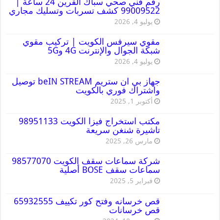
رقم فني صحي سباك القرين 24 ساعة |
99009522 كشف تسربات وتسليك مجاري
يوليو 4, 2026
مقوي سيرفس الكويت | تركيب مقوي
شبكة الجوال والإنترنت 4G و5G
يوليو 4, 2026
جهاز بي ان ستريم beIN STREAM توصيل
واشتراك فوري بالكويت
أكتوبر 1, 2025
مكتب استخراج فيزا الكويت 98951133
تاشيرة شنغن سريعة
مارس 26, 2025
شركة سماعات سقف الكويت 98577070
سماعات سقف BOSE أصلية
فبراير 5, 2025
قص خرسانه وفتح كور تكييف 65932555
قص خرسانات