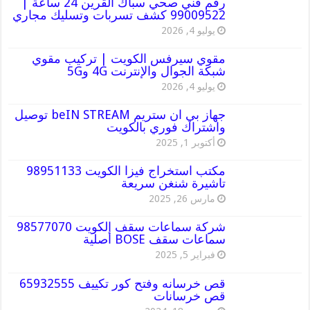
رقم فني صحي سباك القرين 24 ساعة |
99009522 كشف تسربات وتسليك مجاري
يوليو 4, 2026
مقوي سيرفس الكويت | تركيب مقوي
شبكة الجوال والإنترنت 4G و5G
يوليو 4, 2026
جهاز بي ان ستريم beIN STREAM توصيل
واشتراك فوري بالكويت
أكتوبر 1, 2025
مكتب استخراج فيزا الكويت 98951133
تاشيرة شنغن سريعة
مارس 26, 2025
شركة سماعات سقف الكويت 98577070
سماعات سقف BOSE أصلية
فبراير 5, 2025
قص خرسانه وفتح كور تكييف 65932555
قص خرسانات