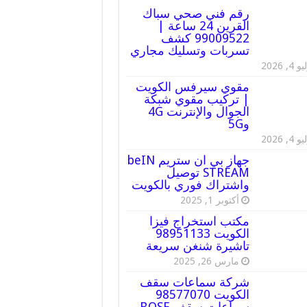
رقم فني صحي سباك
القرين 24 ساعة |
99009522 كشف
تسربات وتسليك مجاري
 4, 2026
مقوي سيرفس الكويت
| تركيب مقوي شبكة
الجوال والإنترنت 4G
و5G
 4, 2026
جهاز بي ان ستريم beIN
STREAM توصيل
واشتراك فوري بالكويت
أكتوبر 1, 2025
مكتب استخراج فيزا
الكويت 98951133
تاشيرة شنغن سريعة
مارس 26, 2025
شركة سماعات سقف
الكويت 98577070
سماعات سقف BOSE