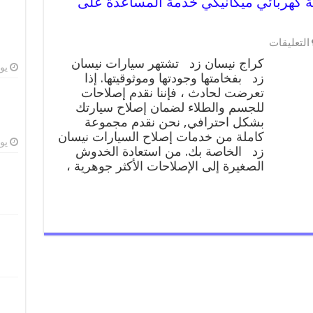
سان زد 99009551 ورشة كهربائي ميكانيكي خدمة المساعدة على
على
التعليقات
كراج
كراج نيسان زد تشتهر سيارات نيسان
نيسان
يوليو
زد بفخامتها وجودتها وموثوقيتها. إذا
زد
تعرضت لحادث ، فإننا نقدم إصلاحات
99009551
ورشة
للجسم والطلاء لضمان إصلاح سيارتك
كهربائي
بشكل احترافي, نحن نقدم مجموعة
ميكانيكي
كاملة من خدمات إصلاح السيارات نيسان
خدمة
يوليو
زد الخاصة بك. من استعادة الخدوش
المساعدة
الصغيرة إلى الإصلاحات الأكثر جوهرية ،
على
الطريق
مغلقة