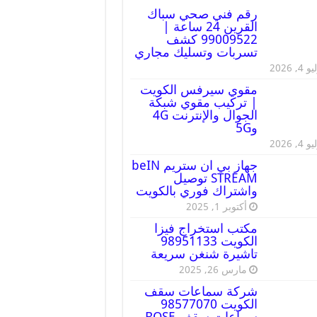
رقم فني صحي سباك
القرين 24 ساعة |
99009522 كشف
تسربات وتسليك مجاري
 4, 2026
مقوي سيرفس الكويت
| تركيب مقوي شبكة
الجوال والإنترنت 4G
و5G
 4, 2026
جهاز بي ان ستريم beIN
STREAM توصيل
واشتراك فوري بالكويت
أكتوبر 1, 2025
مكتب استخراج فيزا
الكويت 98951133
تاشيرة شنغن سريعة
مارس 26, 2025
شركة سماعات سقف
الكويت 98577070
سماعات سقف BOSE