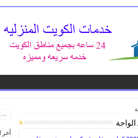
ة
الواحة
أخر ا