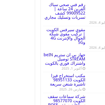
رقم فني صحي سباك
القرين 24 ساعة |
99009522 كشف
تسربات وتسليك مجاري
 4, 2026
مقوي سيرفس الكويت
| تركيب مقوي شبكة
الجوال والإنترنت 4G
و5G
 4, 2026
جهاز بي ان ستريم beIN
STREAM توصيل
واشتراك فوري بالكويت
أكتوبر 1, 2025
مكتب استخراج فيزا
الكويت 98951133
تاشيرة شنغن سريعة
مارس 26, 2025
شركة سماعات سقف
الكويت 98577070
سماعات سقف BOSE