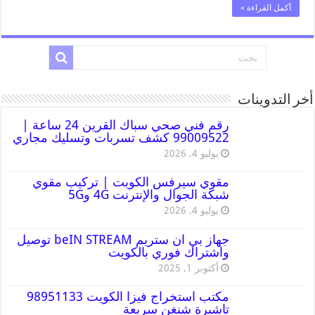
أكمل القراءة »
أخر التدوينات
رقم فني صحي سباك القرين 24 ساعة |
99009522 كشف تسربات وتسليك مجاري
يوليو 4, 2026
مقوي سيرفس الكويت | تركيب مقوي
شبكة الجوال والإنترنت 4G و5G
يوليو 4, 2026
جهاز بي ان ستريم beIN STREAM توصيل
واشتراك فوري بالكويت
أكتوبر 1, 2025
مكتب استخراج فيزا الكويت 98951133
تاشيرة شنغن سريعة