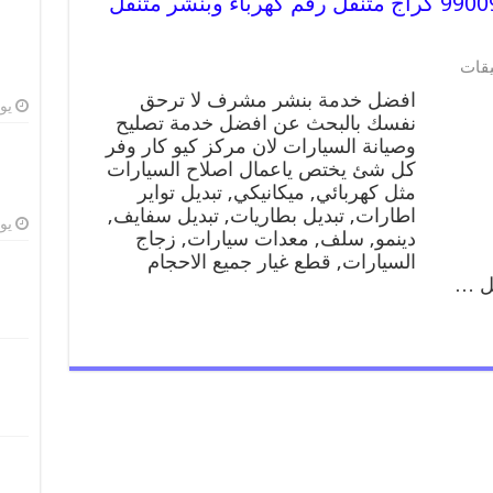
افضل خدمة بنشر مشرف 99009551 كراج متنقل رقم كهرباء وبنشر متنقل
يقات
افضل خدمة بنشر مشرف لا ترحق
يوليو
نفسك بالبحث عن افضل خدمة تصليح
وصيانة السيارات لان مركز كيو كار وفر
كل شئ يختص ياعمال اصلاح السيارات
مثل كهربائي, ميكانيكي, تبديل تواير
اطارات, تبديل بطاريات, تبديل سفايف,
يوليو
دينمو, سلف, معدات سيارات, زجاج
السيارات, قطع غيار جميع الاحجام
يل …