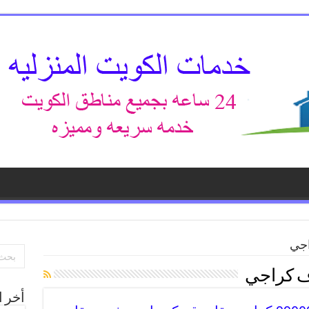
جي
 كراجي
أخر ا