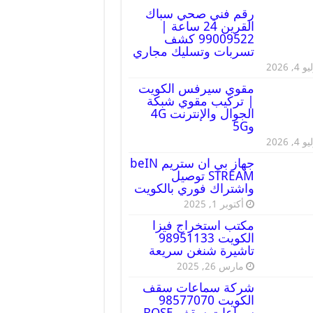
رقم فني صحي سباك
القرين 24 ساعة |
99009522 كشف
تسربات وتسليك مجاري
 4, 2026
مقوي سيرفس الكويت
| تركيب مقوي شبكة
الجوال والإنترنت 4G
و5G
 4, 2026
جهاز بي ان ستريم beIN
STREAM توصيل
واشتراك فوري بالكويت
أكتوبر 1, 2025
مكتب استخراج فيزا
الكويت 98951133
تاشيرة شنغن سريعة
مارس 26, 2025
شركة سماعات سقف
الكويت 98577070
سماعات سقف BOSE