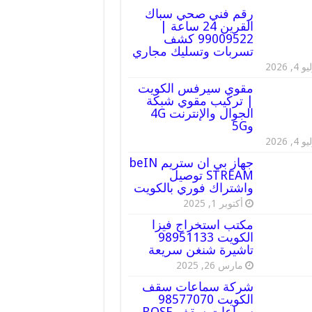
رقم فني صحي سباك
القرين 24 ساعة |
99009522 كشف
تسربات وتسليك مجاري
 4, 2026
مقوي سيرفس الكويت
| تركيب مقوي شبكة
الجوال والإنترنت 4G
و5G
 4, 2026
جهاز بي ان ستريم beIN
STREAM توصيل
واشتراك فوري بالكويت
أكتوبر 1, 2025
مكتب استخراج فيزا
الكويت 98951133
تاشيرة شنغن سريعة
مارس 26, 2025
شركة سماعات سقف
الكويت 98577070
سماعات سقف BOSE