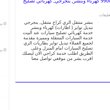
بنشر متنقل | كراج الري 99007355 كهرباء وبنشر, بنجرجي, كهربائي تصليح
على
عليقات
بنشر
بنشر متنقل الري كراج متنقل, بنجرجي
متنقل
يوليو
تبديل تواير ( اطارات) كهرباء وبنشر
|
خدمة كهربائي تصليح سيارات عند البيت
كراج
الري
خدمة السيارات المتنقلة ومميزة مقدمة
99007355
لجميع العملاء تبديل تواير بطاريات الري
كهرباء
تصليح السيارات امام المنزل وعلى
وبنشر,
يوليو
الطريق اطلب خدمة كراجي الان ليصلك
بنجرجي,
اقرب بشر من موقعي تواصل معنا
كهربائي
تصليح
سيارات
مغلقة