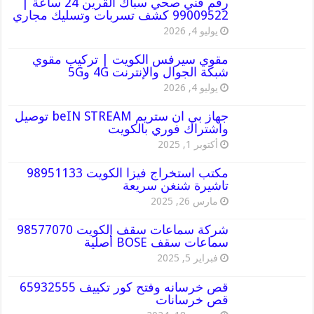
رقم فني صحي سباك القرين 24 ساعة |
99009522 كشف تسربات وتسليك مجاري
يوليو 4, 2026
مقوي سيرفس الكويت | تركيب مقوي
شبكة الجوال والإنترنت 4G و5G
يوليو 4, 2026
جهاز بي ان ستريم beIN STREAM توصيل
واشتراك فوري بالكويت
أكتوبر 1, 2025
مكتب استخراج فيزا الكويت 98951133
تاشيرة شنغن سريعة
مارس 26, 2025
شركة سماعات سقف الكويت 98577070
سماعات سقف BOSE أصلية
فبراير 5, 2025
قص خرسانه وفتح كور تكييف 65932555
قص خرسانات