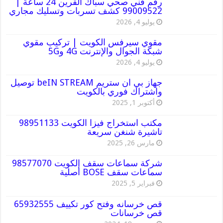
رقم فني صحي سباك القرين 24 ساعة |
99009522 كشف تسربات وتسليك مجاري
يوليو 4, 2026
مقوي سيرفس الكويت | تركيب مقوي
شبكة الجوال والإنترنت 4G و5G
يوليو 4, 2026
جهاز بي ان ستريم beIN STREAM توصيل
واشتراك فوري بالكويت
أكتوبر 1, 2025
مكتب استخراج فيزا الكويت 98951133
تاشيرة شنغن سريعة
مارس 26, 2025
شركة سماعات سقف الكويت 98577070
سماعات سقف BOSE أصلية
فبراير 5, 2025
قص خرسانه وفتح كور تكييف 65932555
قص خرسانات