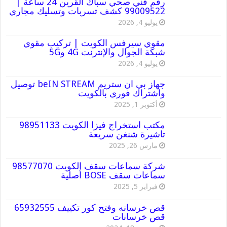
رقم فني صحي سباك القرين 24 ساعة |
99009522 كشف تسربات وتسليك مجاري
يوليو 4, 2026
مقوي سيرفس الكويت | تركيب مقوي
شبكة الجوال والإنترنت 4G و5G
يوليو 4, 2026
جهاز بي ان ستريم beIN STREAM توصيل
واشتراك فوري بالكويت
أكتوبر 1, 2025
مكتب استخراج فيزا الكويت 98951133
تاشيرة شنغن سريعة
مارس 26, 2025
شركة سماعات سقف الكويت 98577070
سماعات سقف BOSE أصلية
فبراير 5, 2025
قص خرسانه وفتح كور تكييف 65932555
قص خرسانات