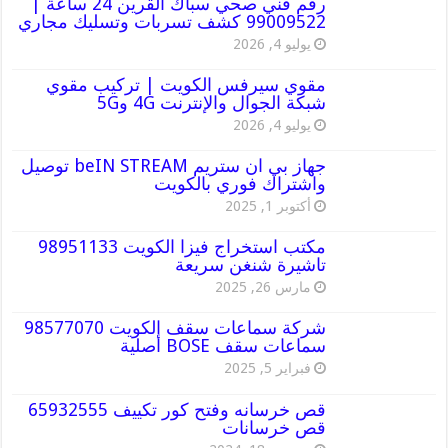
رقم فني صحي سباك القرين 24 ساعة |
99009522 كشف تسربات وتسليك مجاري
يوليو 4, 2026
مقوي سيرفس الكويت | تركيب مقوي
شبكة الجوال والإنترنت 4G و5G
يوليو 4, 2026
جهاز بي ان ستريم beIN STREAM توصيل
واشتراك فوري بالكويت
أكتوبر 1, 2025
مكتب استخراج فيزا الكويت 98951133
تاشيرة شنغن سريعة
مارس 26, 2025
شركة سماعات سقف الكويت 98577070
سماعات سقف BOSE أصلية
فبراير 5, 2025
قص خرسانه وفتح كور تكييف 65932555
قص خرسانات