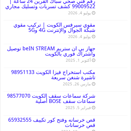
رقم فني صحي سباك القرين 24 ساعة |
99009522 كشف تسربات وتسليك مجاري
يوليو 4, 2026
مقوي سيرفس الكويت | تركيب مقوي
شبكة الجوال والإنترنت 4G و5G
يوليو 4, 2026
جهاز بي ان ستريم beIN STREAM توصيل
واشتراك فوري بالكويت
أكتوبر 1, 2025
مكتب استخراج فيزا الكويت 98951133
تاشيرة شنغن سريعة
مارس 26, 2025
شركة سماعات سقف الكويت 98577070
سماعات سقف BOSE أصلية
فبراير 5, 2025
قص خرسانه وفتح كور تكييف 65932555
قص خرسانات