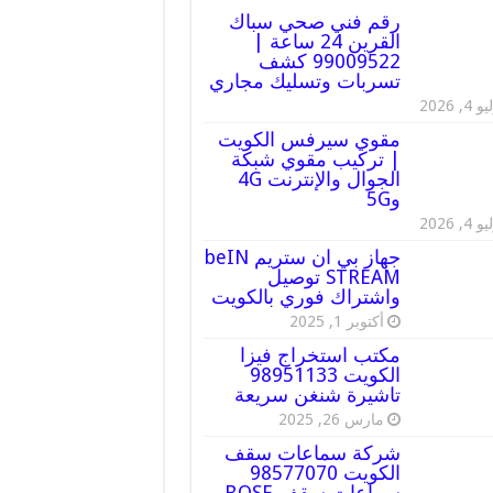
رقم فني صحي سباك
القرين 24 ساعة |
99009522 كشف
تسربات وتسليك مجاري
 4, 2026
مقوي سيرفس الكويت
| تركيب مقوي شبكة
الجوال والإنترنت 4G
و5G
 4, 2026
جهاز بي ان ستريم beIN
STREAM توصيل
واشتراك فوري بالكويت
أكتوبر 1, 2025
مكتب استخراج فيزا
الكويت 98951133
تاشيرة شنغن سريعة
مارس 26, 2025
شركة سماعات سقف
الكويت 98577070
سماعات سقف BOSE