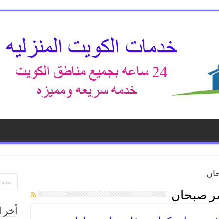
حان
شر صبحان
أخر ا