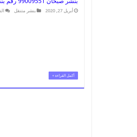
بنشر صبحان 99009551 رقم بنشر صبحان, كراج متنقل تصليح سيارات
أبريل 27, 2020
بنشر متنقل
الت
أكمل القراءة »