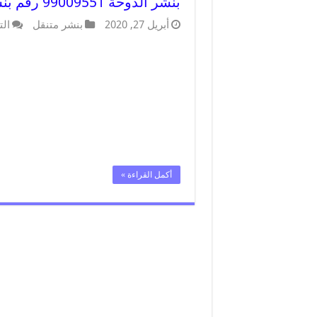
بنشر الدوحة 99009551 رقم بنشر الدوحة, كراج متنقل تصليح سيارات
أبريل 27, 2020
بنشر متنقل
الت
أكمل القراءة »