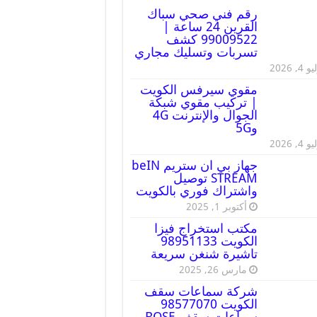
رقم فني صحي سباك
القرين 24 ساعة |
99009522 كشف
تسربات وتسليك مجاري
 4, 2026
مقوي سيرفس الكويت
| تركيب مقوي شبكة
الجوال والإنترنت 4G
و5G
 4, 2026
جهاز بي ان ستريم beIN
STREAM توصيل
واشتراك فوري بالكويت
أكتوبر 1, 2025
مكتب استخراج فيزا
الكويت 98951133
تاشيرة شنغن سريعة
مارس 26, 2025
شركة سماعات سقف
الكويت 98577070
سماعات سقف BOSE