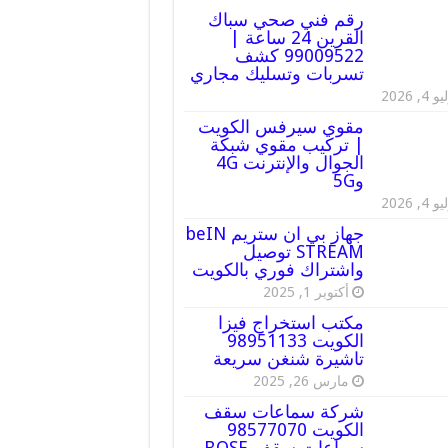
رقم فني صحي سباك
القرين 24 ساعة |
99009522 كشف
تسربات وتسليك مجاري
 4, 2026
مقوي سيرفس الكويت
| تركيب مقوي شبكة
الجوال والإنترنت 4G
و5G
 4, 2026
جهاز بي ان ستريم beIN
STREAM توصيل
واشتراك فوري بالكويت
أكتوبر 1, 2025
مكتب استخراج فيزا
الكويت 98951133
تاشيرة شنغن سريعة
مارس 26, 2025
شركة سماعات سقف
الكويت 98577070
سماعات سقف BOSE