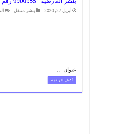
بنشر العارضية 99009551 رقم بنشر العارضية, كراج متنقل تصليح سيارات
أبريل 27, 2020
بنشر متنقل
الت
عنوان …
أكمل القراءة »