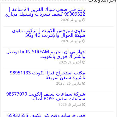
أخر التدوينات
رقم فني صحي سباك القرين 24 ساعة |
99009522 كشف تسربات وتسليك مجاري
يوليو 4, 2026
مقوي سيرفس الكويت | تركيب مقوي
شبكة الجوال والإنترنت 4G و5G
يوليو 4, 2026
جهاز بي ان ستريم beIN STREAM توصيل
واشتراك فوري بالكويت
أكتوبر 1, 2025
مكتب استخراج فيزا الكويت 98951133
تاشيرة شنغن سريعة
مارس 26, 2025
شركة سماعات سقف الكويت 98577070
سماعات سقف BOSE أصلية
فبراير 5, 2025
قص خرسانه وفتح كور تكييف 65932555