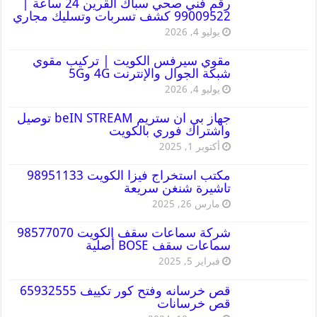
رقم فني صحي سباك القرين 24 ساعة |
99009522 كشف تسربات وتسليك مجاري
يوليو 4, 2026
مقوي سيرفس الكويت | تركيب مقوي
شبكة الجوال والإنترنت 4G و5G
يوليو 4, 2026
جهاز بي ان ستريم beIN STREAM توصيل
واشتراك فوري بالكويت
أكتوبر 1, 2025
مكتب استخراج فيزا الكويت 98951133
تاشيرة شنغن سريعة
مارس 26, 2025
شركة سماعات سقف الكويت 98577070
سماعات سقف BOSE أصلية
فبراير 5, 2025
قص خرسانه وفتح كور تكييف 65932555
قص خرسانات