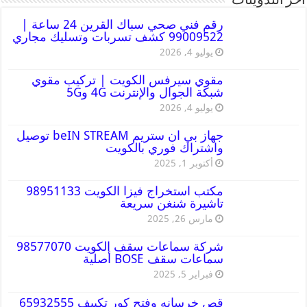
أخر التدوينات
رقم فني صحي سباك القرين 24 ساعة |
99009522 كشف تسربات وتسليك مجاري
يوليو 4, 2026
مقوي سيرفس الكويت | تركيب مقوي
شبكة الجوال والإنترنت 4G و5G
يوليو 4, 2026
جهاز بي ان ستريم beIN STREAM توصيل
واشتراك فوري بالكويت
أكتوبر 1, 2025
مكتب استخراج فيزا الكويت 98951133
تاشيرة شنغن سريعة
مارس 26, 2025
شركة سماعات سقف الكويت 98577070
سماعات سقف BOSE أصلية
فبراير 5, 2025
قص خرسانه وفتح كور تكييف 65932555