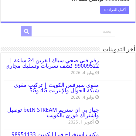
أكمل القراءة »
أخر التدوينات
رقم فني صحي سباك القرين 24 ساعة |
99009522 كشف تسربات وتسليك مجاري
يوليو 4, 2026
مقوي سيرفس الكويت | تركيب مقوي
شبكة الجوال والإنترنت 4G و5G
يوليو 4, 2026
جهاز بي ان ستريم beIN STREAM توصيل
واشتراك فوري بالكويت
أكتوبر 1, 2025
مكتب استخراج فيزا الكويت 98951133