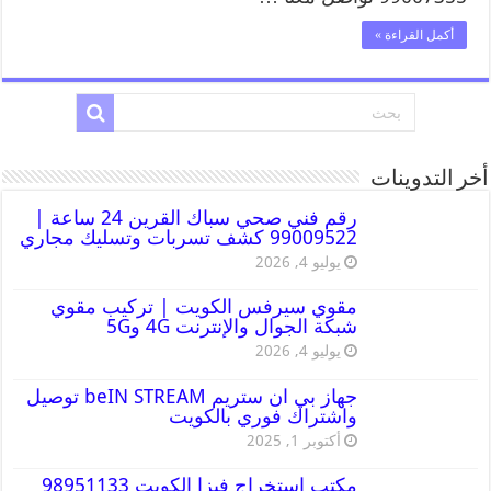
أكمل القراءة »
أخر التدوينات
رقم فني صحي سباك القرين 24 ساعة |
99009522 كشف تسربات وتسليك مجاري
يوليو 4, 2026
مقوي سيرفس الكويت | تركيب مقوي
شبكة الجوال والإنترنت 4G و5G
يوليو 4, 2026
جهاز بي ان ستريم beIN STREAM توصيل
واشتراك فوري بالكويت
أكتوبر 1, 2025
مكتب استخراج فيزا الكويت 98951133