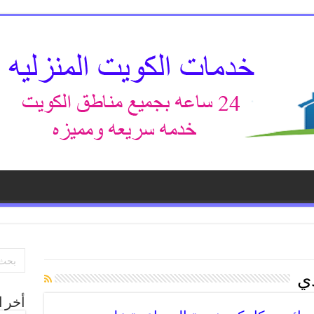
دي
أخر ا