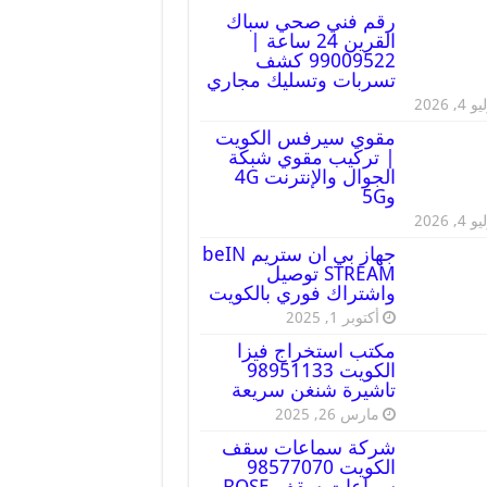
رقم فني صحي سباك
القرين 24 ساعة |
99009522 كشف
تسربات وتسليك مجاري
 4, 2026
مقوي سيرفس الكويت
| تركيب مقوي شبكة
الجوال والإنترنت 4G
و5G
 4, 2026
جهاز بي ان ستريم beIN
STREAM توصيل
واشتراك فوري بالكويت
أكتوبر 1, 2025
مكتب استخراج فيزا
الكويت 98951133
تاشيرة شنغن سريعة
مارس 26, 2025
شركة سماعات سقف
الكويت 98577070
سماعات سقف BOSE