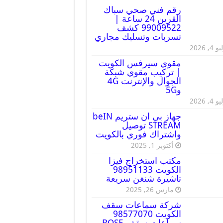
رقم فني صحي سباك
القرين 24 ساعة |
99009522 كشف
تسربات وتسليك مجاري
 4, 2026
مقوي سيرفس الكويت
| تركيب مقوي شبكة
الجوال والإنترنت 4G
و5G
 4, 2026
جهاز بي ان ستريم beIN
STREAM توصيل
واشتراك فوري بالكويت
أكتوبر 1, 2025
مكتب استخراج فيزا
الكويت 98951133
تاشيرة شنغن سريعة
مارس 26, 2025
شركة سماعات سقف
الكويت 98577070
سماعات سقف BOSE