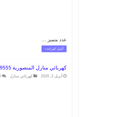
عدد متميز …
أكمل القراءة »
كهربائي منازل المنصورية 66409555 خدمة تصليح وصيانة الكهرباء بالكويت
أبريل 3, 2020
كهربائي منازل
ا