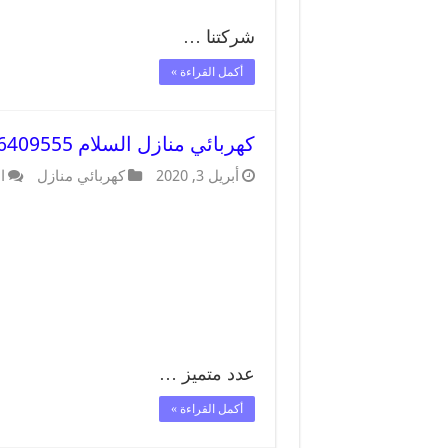
شركتنا …
أكمل القراءة »
كهربائي منازل السلام 66409555 خدمة تصليح وصيانة الكهرباء بالكويت
أبريل 3, 2020
كهربائي منازل
ا
عدد متميز …
أكمل القراءة »