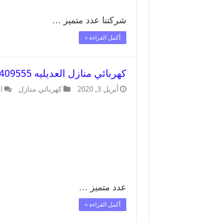
شركتنا عدد متميز …
أكمل القراءة »
كهربائي منازل العديليه 66409555 خدمة تصليح وصيانة الكهرباء بالكويت
أبريل 3, 2020
كهربائي منازل
ا
عدد متميز …
أكمل القراءة »