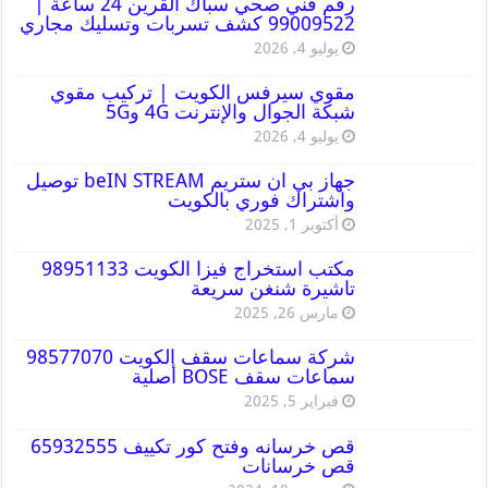
رقم فني صحي سباك القرين 24 ساعة |
99009522 كشف تسربات وتسليك مجاري
يوليو 4, 2026
مقوي سيرفس الكويت | تركيب مقوي
شبكة الجوال والإنترنت 4G و5G
يوليو 4, 2026
جهاز بي ان ستريم beIN STREAM توصيل
واشتراك فوري بالكويت
أكتوبر 1, 2025
مكتب استخراج فيزا الكويت 98951133
تاشيرة شنغن سريعة
مارس 26, 2025
شركة سماعات سقف الكويت 98577070
سماعات سقف BOSE أصلية
فبراير 5, 2025
قص خرسانه وفتح كور تكييف 65932555
قص خرسانات