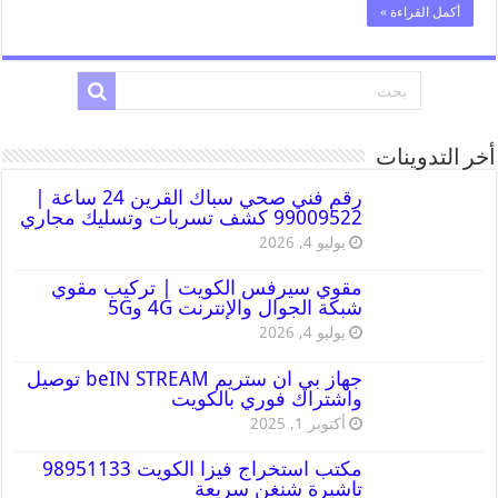
أكمل القراءة »
أخر التدوينات
رقم فني صحي سباك القرين 24 ساعة |
99009522 كشف تسربات وتسليك مجاري
يوليو 4, 2026
مقوي سيرفس الكويت | تركيب مقوي
شبكة الجوال والإنترنت 4G و5G
يوليو 4, 2026
جهاز بي ان ستريم beIN STREAM توصيل
واشتراك فوري بالكويت
أكتوبر 1, 2025
مكتب استخراج فيزا الكويت 98951133
تاشيرة شنغن سريعة