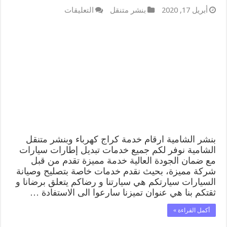
على
أبريل 17, 2020
بنشر متنقل
التعليقات
بنشر
الشامية
99009551
كراج
كهرباء
وبنشر
متنقل
قريب
من
موقعي
مغلقة
بنشر الشامية ارقام خدمة كراج كهرباء وبنشر متنقل
الشامية نوفر لكم جميع خدمات تبديل إطارات سيارات
مع ضمان الجودة العالية خدمة مميزة تقدم من قبل
شركة مميزة، بحيث نقدم خدمات خاصة بتصليح وصيانة
السيارات سيارتكم هي سيارتنا و رضاكم يتعلق برضانا و
ثقتكم بنا هي عنوان تميزنا سارعوا الى الاستفادة …
أكمل القراءة »