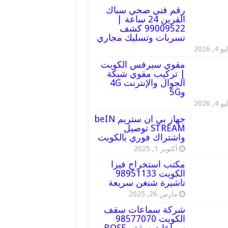
رقم فني صحي سباك
القرين 24 ساعة |
99009522 كشف
تسربات وتسليك مجاري
 4, 2026
مقوي سيرفس الكويت
| تركيب مقوي شبكة
الجوال والإنترنت 4G
و5G
 4, 2026
جهاز بي ان ستريم beIN
STREAM توصيل
واشتراك فوري بالكويت
أكتوبر 1, 2025
مكتب استخراج فيزا
الكويت 98951133
تاشيرة شنغن سريعة
مارس 26, 2025
شركة سماعات سقف
الكويت 98577070
سماعات سقف BOSE