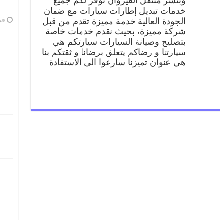
وبنشر متنقل القيروان نوفر لكم جميع
99009551
خدمات تبديل إطارات سيارات مع ضمان
كراج
كهرباء
الجودة العالية خدمة مميزة تقدم من قبل
فبرا
وبنشر
شركة مميزة، بحيث نقدم خدمات خاصة
متنقل
بتصليح وصيانة السيارات سيارتكم هي
قريب
سيارتنا و رضاكم يتعلق برضانا و ثقتكم بنا
من
هي عنوان تميزنا سارعوا الى الاستفادة
موقعي
مغلقة