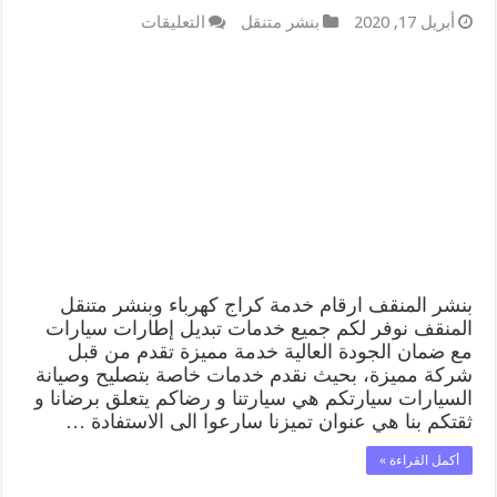
على
أبريل 17, 2020
بنشر متنقل
التعليقات
بنشر
المنقف
99009551
كراج
كهرباء
وبنشر
متنقل
قريب
من
موقعي
مغلقة
بنشر المنقف ارقام خدمة كراج كهرباء وبنشر متنقل
المنقف نوفر لكم جميع خدمات تبديل إطارات سيارات
مع ضمان الجودة العالية خدمة مميزة تقدم من قبل
شركة مميزة، بحيث نقدم خدمات خاصة بتصليح وصيانة
السيارات سيارتكم هي سيارتنا و رضاكم يتعلق برضانا و
ثقتكم بنا هي عنوان تميزنا سارعوا الى الاستفادة …
أكمل القراءة »