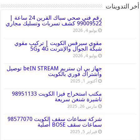
أخر التدوينات
رقم فني صحي سباك القرين 24 ساعة |
99009522 كشف تسربات وتسليك مجاري
يوليو 4, 2026
مقوي سيرفس الكويت | تركيب مقوي
شبكة الجوال والإنترنت 4G و5G
يوليو 4, 2026
جهاز بي ان ستريم beIN STREAM توصيل
واشتراك فوري بالكويت
أكتوبر 1, 2025
مكتب استخراج فيزا الكويت 98951133
تاشيرة شنغن سريعة
مارس 26, 2025
شركة سماعات سقف الكويت 98577070
سماعات سقف BOSE أصلية
فبراير 5, 2025