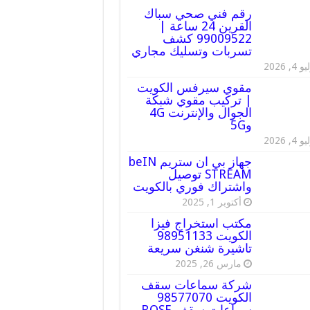
رقم فني صحي سباك
القرين 24 ساعة |
99009522 كشف
تسربات وتسليك مجاري
 4, 2026
مقوي سيرفس الكويت
| تركيب مقوي شبكة
الجوال والإنترنت 4G
و5G
 4, 2026
جهاز بي ان ستريم beIN
STREAM توصيل
واشتراك فوري بالكويت
أكتوبر 1, 2025
مكتب استخراج فيزا
الكويت 98951133
تاشيرة شنغن سريعة
مارس 26, 2025
شركة سماعات سقف
الكويت 98577070
سماعات سقف BOSE