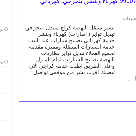
بنشر متنقل | كراج النهضة 99007355 كهرباء وبنشر, بنجرجي, كهربائي
على
عليقات
بنشر
بنشر متنقل النهضة كراج متنقل, بنجرجي
متنقل
يوليو
تبديل تواير ( اطارات) كهرباء وبنشر
|
خدمة كهربائي تصليح سيارات عند البيت
كراج
النهضة
خدمة السيارات المتنقلة ومميزة مقدمة
99007355
لجميع العملاء تبديل تواير بطاريات
كهرباء
النهضة تصليح السيارات امام المنزل
وبنشر,
يوليو
وعلى الطريق اطلب خدمة كراجي الان
بنجرجي,
ليصلك اقرب بشر من موقعي تواصل
كهربائي
تصليح
سيارات
مغلقة