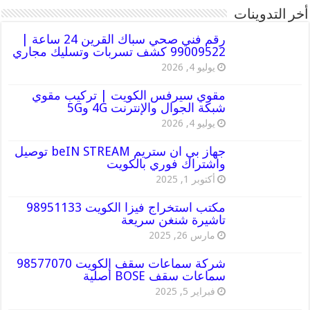
أخر التدوينات
رقم فني صحي سباك القرين 24 ساعة |
99009522 كشف تسربات وتسليك مجاري
يوليو 4, 2026
مقوي سيرفس الكويت | تركيب مقوي
شبكة الجوال والإنترنت 4G و5G
يوليو 4, 2026
جهاز بي ان ستريم beIN STREAM توصيل
واشتراك فوري بالكويت
أكتوبر 1, 2025
مكتب استخراج فيزا الكويت 98951133
تاشيرة شنغن سريعة
مارس 26, 2025
شركة سماعات سقف الكويت 98577070
سماعات سقف BOSE أصلية
فبراير 5, 2025