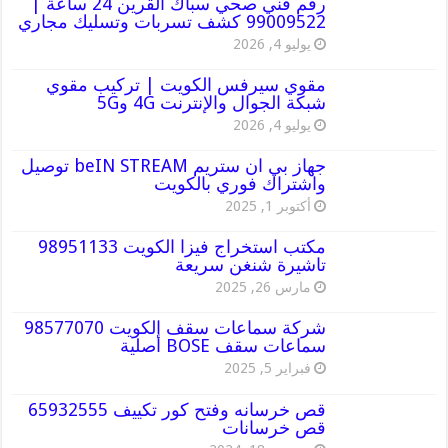
رقم فني صحي سباك القرين 24 ساعة |
99009522 كشف تسربات وتسليك مجاري
يوليو 4, 2026
مقوي سيرفس الكويت | تركيب مقوي
شبكة الجوال والإنترنت 4G و5G
يوليو 4, 2026
جهاز بي ان ستريم beIN STREAM توصيل
واشتراك فوري بالكويت
أكتوبر 1, 2025
مكتب استخراج فيزا الكويت 98951133
تاشيرة شنغن سريعة
مارس 26, 2025
شركة سماعات سقف الكويت 98577070
سماعات سقف BOSE أصلية
فبراير 5, 2025
قص خرسانه وفتح كور تكييف 65932555
قص خرسانات