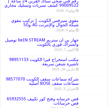
رقم فني صحي سباك القرين 24 ساعة |
99009522 كشف تسربات وتسليك مجاري
يوليو 4, 2026
مقوي سيرفس الكويت | تركيب مقوي
شبكة الجوال والإنترنت 4G و5G
يوليو 4, 2026
جهاز بي ان ستريم beIN STREAM توصيل
واشتراك فوري بالكويت
أكتوبر 1, 2025
مكتب استخراج فيزا الكويت 98951133
تاشيرة شنغن سريعة
مارس 26, 2025
شركة سماعات سقف الكويت 98577070
سماعات سقف BOSE أصلية
فبراير 5, 2025
قص خرسانه وفتح كور تكييف 65932555
قص خرسانات