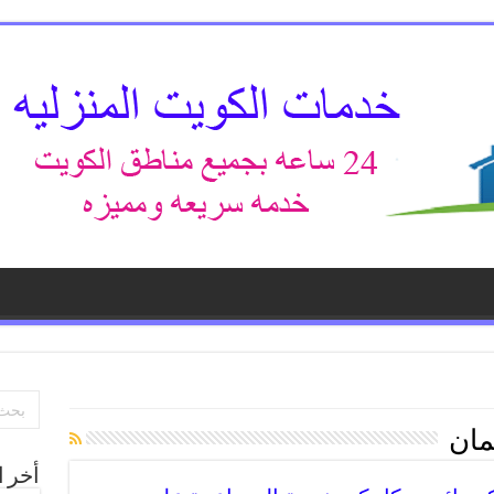
مان
أخر ا