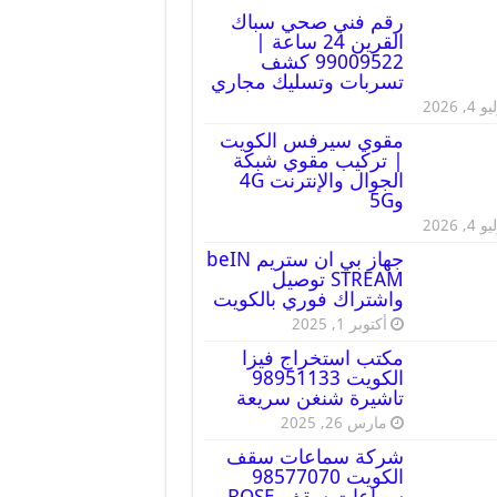
رقم فني صحي سباك
القرين 24 ساعة |
99009522 كشف
تسربات وتسليك مجاري
 4, 2026
مقوي سيرفس الكويت
| تركيب مقوي شبكة
الجوال والإنترنت 4G
و5G
 4, 2026
جهاز بي ان ستريم beIN
STREAM توصيل
واشتراك فوري بالكويت
أكتوبر 1, 2025
مكتب استخراج فيزا
الكويت 98951133
تاشيرة شنغن سريعة
مارس 26, 2025
شركة سماعات سقف
الكويت 98577070
سماعات سقف BOSE