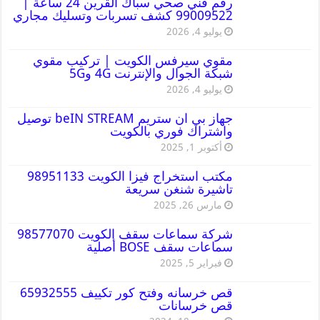
رقم فني صحي سباك القرين 24 ساعة |
99009522 كشف تسربات وتسليك مجاري
يوليو 4, 2026
مقوي سيرفس الكويت | تركيب مقوي
شبكة الجوال والإنترنت 4G و5G
يوليو 4, 2026
جهاز بي ان ستريم beIN STREAM توصيل
واشتراك فوري بالكويت
أكتوبر 1, 2025
مكتب استخراج فيزا الكويت 98951133
تاشيرة شنغن سريعة
مارس 26, 2025
شركة سماعات سقف الكويت 98577070
سماعات سقف BOSE أصلية
فبراير 5, 2025
قص خرسانه وفتح كور تكييف 65932555
قص خرسانات